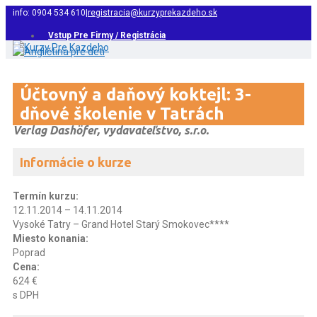
info: 0904 534 610
|
registracia@kurzyprekazdeho.sk
Vstup Pre Firmy / Registrácia
Účtovný a daňový koktejl: 3-
dňové školenie v Tatrách
Verlag Dashöfer, vydavateľstvo, s.r.o.
Informácie o kurze
Termín kurzu:
12.11.2014 – 14.11.2014
Vysoké Tatry – Grand Hotel Starý Smokovec****
Miesto konania:
Poprad
Cena:
624 €
s DPH