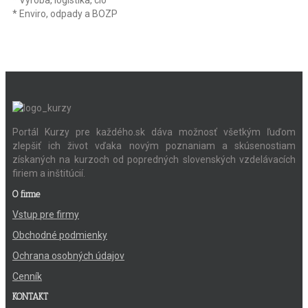
* Výroba, logistika, clo
* Enviro, odpady a BOZP
Portál Kurzy pre každého.sk dáva možnosť všetkým ľuďom
zlepšiť ich život vďaka novým poznaniam a skúsenostiam
získaných na kurzoch od popredných slovenských vzdelávacích
firiem a inštitúcií.
O firme
Vstup pre firmy
Obchodné podmienky
Ochrana osobných údajov
Cenník
KONTAKT