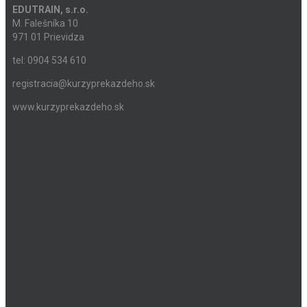
EDUTRAIN, s.r.o.
M. Falešníka 10
971 01 Prievidza
tel: 0904 534 610
registracia@kurzyprekazdeho.sk
www.kurzyprekazdeho.sk