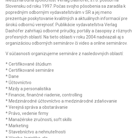
Medzinárodná spoločnosť Verlag Dashöfer, s.r.o. pôsobí na
Slovensku od roku 1997. Počas svojho pôsobenia sa zaradila k
popredným odborným vydavateľstvám v SR a jej meno
prezentuje poskytovanie kvalitných a aktuálnych informacií pre
širokú odbornú verejnosť. Publikácie vydavateľstva Verlag
Dashöfer zahŕňajú odborné príručky, portály a časopisy z rôznych
profesných oblastí. Na tieto oblasti v roku 2004 nadviazali aj s
organizáciou odborných seminárov či video a online seminárov.
V súčasnosti organizujeme semináre z nasledovných oblastí:
* Certifikované štúdium
* Certifikované semináre
* Dane
* Účtovníctvo
* Mzdy a personalistika
* Financie, finančné riadenie, controlling
* Medzinárodné účtovníctvo a medzinárodné zdaňovanie
* Verejná správa a obstarávanie
* Právo, vedenie firmy
* Manažérske zručnosti, soft skills
* Marketing
* Stavebníctvo a nehnuteľnosti