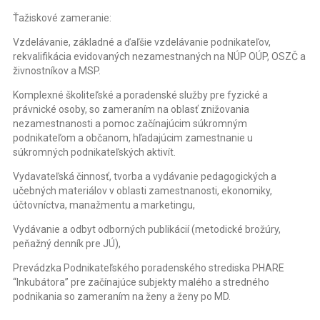
Ťažiskové zameranie:
Vzdelávanie, základné a ďaľšie vzdelávanie podnikateľov,
rekvalifikácia evidovaných nezamestnaných na NÚP OÚP, OSZČ a
živnostníkov a MSP.
Komplexné školiteľské a poradenské služby pre fyzické a
právnické osoby, so zameraním na oblasť znižovania
nezamestnanosti a pomoc začínajúcim súkromným
podnikateľom a občanom, hľadajúcim zamestnanie u
súkromných podnikateľských aktivít.
Vydavateľská činnosť, tvorba a vydávanie pedagogických a
učebných materiálov v oblasti zamestnanosti, ekonomiky,
účtovníctva, manažmentu a marketingu,
Vydávanie a odbyt odborných publikácií (metodické brožúry,
peňažný denník pre JÚ),
Prevádzka Podnikateľského poradenského strediska PHARE
“Inkubátora” pre začínajúce subjekty malého a stredného
podnikania so zameraním na ženy a ženy po MD.