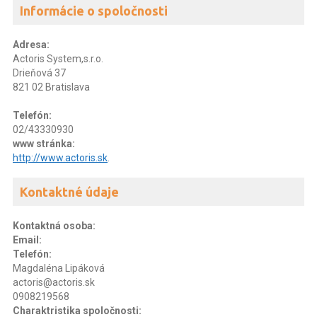
Informácie o spoločnosti
Adresa:
Actoris System,s.r.o.
Drieňová 37
821 02 Bratislava
Telefón:
02/43330930
www stránka:
http://www.actoris.sk
.
Kontaktné údaje
Kontaktná osoba:
Email:
Telefón:
Magdaléna Lipáková
actoris@actoris.sk
0908219568
Charaktristika spoločnosti: