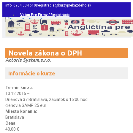
info: 0904 534 610
|
registracia@kurzyprekazdeho.sk
Vstup Pre Firmy / Registrácia
Novela zákona o DPH
Actoris System,s.r.o.
Informácie o kurze
Termín kurzu:
10.12.2015 –
Drieňová 37 Bratislava, začiatok o 15:00 hod
členovia SAMP 25 eur
Miesto konania:
Bratislava
Cena:
40,00 €