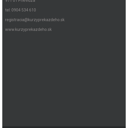
971 01 Prievidza
tel: 0904 534 610
registracia@kurzyprekazdeho.sk
www.kurzyprekazdeho.sk