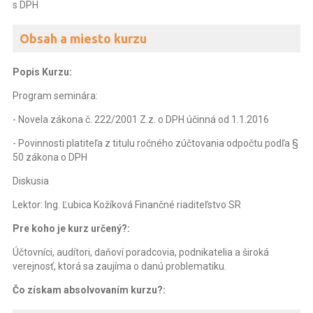
s DPH
Obsah a miesto kurzu
Popis Kurzu:
Program seminára:
- Novela zákona č. 222/2001 Z.z. o DPH účinná od 1.1.2016
- Povinnosti platiteľa z titulu ročného zúčtovania odpočtu podľa §
50 zákona o DPH
Diskusia
Lektor: Ing. Ľubica Kožíková Finančné riaditeľstvo SR
Pre koho je kurz určený?:
Účtovníci, audítori, daňoví poradcovia, podnikatelia a široká
verejnosť, ktorá sa zaujíma o danú problematiku.
Čo získam absolvovaním kurzu?: