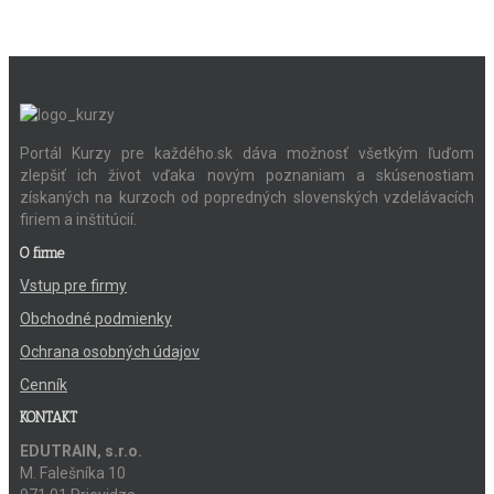
Portál Kurzy pre každého.sk dáva možnosť všetkým ľuďom
zlepšiť ich život vďaka novým poznaniam a skúsenostiam
získaných na kurzoch od popredných slovenských vzdelávacích
firiem a inštitúcií.
O firme
Vstup pre firmy
Obchodné podmienky
Ochrana osobných údajov
Cenník
KONTAKT
EDUTRAIN, s.r.o.
M. Falešníka 10