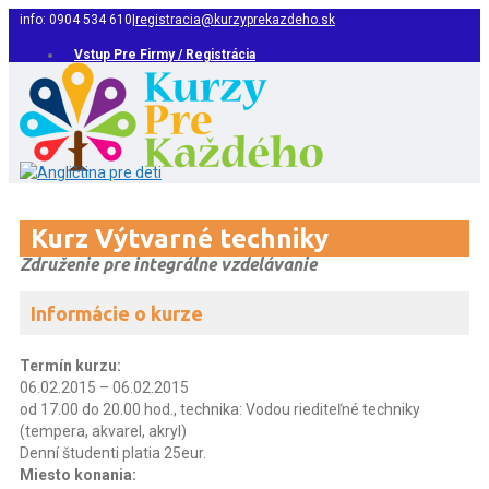
info: 0904 534 610
|
registracia@kurzyprekazdeho.sk
Vstup Pre Firmy / Registrácia
Kurz Výtvarné techniky
Združenie pre integrálne vzdelávanie
Informácie o kurze
Termín kurzu:
06.02.2015 – 06.02.2015
od 17.00 do 20.00 hod., technika: Vodou riediteľné techniky
(tempera, akvarel, akryl)
Denní študenti platia 25eur.
Miesto konania: