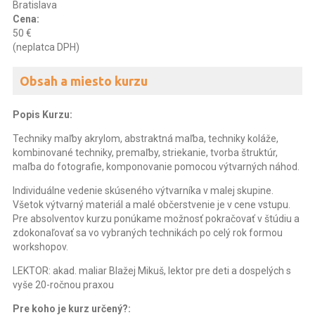
Bratislava
Cena:
50 €
(neplatca DPH)
Obsah a miesto kurzu
Popis Kurzu:
Techniky maľby akrylom, abstraktná maľba, techniky koláže,
kombinované techniky, premaľby, striekanie, tvorba štruktúr,
maľba do fotografie, komponovanie pomocou výtvarných náhod.
Individuálne vedenie skúseného výtvarníka v malej skupine.
Všetok výtvarný materiál a malé občerstvenie je v cene vstupu.
Pre absolventov kurzu ponúkame možnosť pokračovať v štúdiu a
zdokonaľovať sa vo vybraných technikách po celý rok formou
workshopov.
LEKTOR: akad. maliar Blažej Mikuš, lektor pre deti a dospelých s
vyše 20-ročnou praxou
Pre koho je kurz určený?: