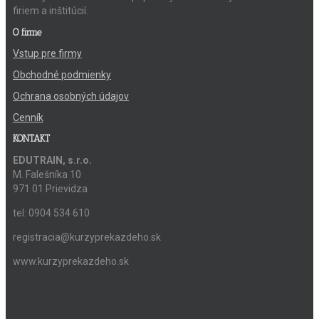
firiem a inštitúcií.
O firme
Vstup pre firmy
Obchodné podmienky
Ochrana osobných údajov
Cenník
KONTAKT
EDUTRAIN, s.r.o.
M. Falešníka 10
971 01 Prievidza
tel: 0904 534 610
registracia@kurzyprekazdeho.sk
www.kurzyprekazdeho.sk