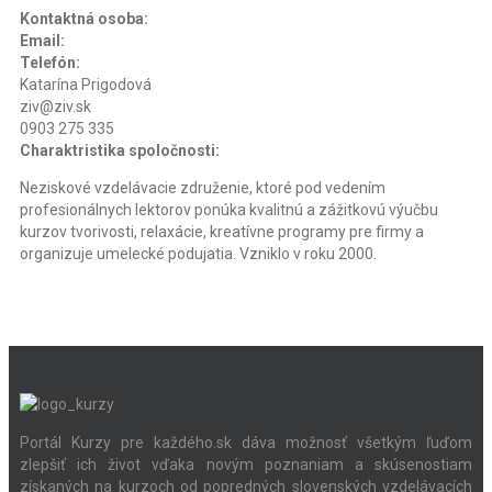
Kontaktná osoba:
Email:
Telefón:
Katarína Prigodová
ziv@ziv.sk
0903 275 335
Charaktristika spoločnosti:
Neziskové vzdelávacie združenie, ktoré pod vedením
profesionálnych lektorov ponúka kvalitnú a zážitkovú výučbu
kurzov tvorivosti, relaxácie, kreatívne programy pre firmy a
organizuje umelecké podujatia. Vzniklo v roku 2000.
Portál Kurzy pre každého.sk dáva možnosť všetkým ľuďom
zlepšiť ich život vďaka novým poznaniam a skúsenostiam
získaných na kurzoch od popredných slovenských vzdelávacích