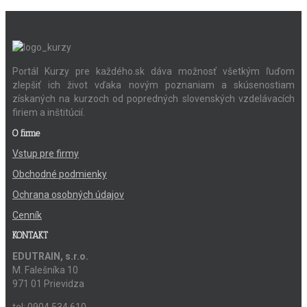
Portál Kurzy pre každého.sk dáva možnosť všetkým ľuďom
zlepšiť ich život vďaka novým poznaniam a skúsenostiam
získaných na kurzoch od popredných slovenských vzdelávacích
firiem a inštitúcií.
O firme
Vstup pre firmy
Obchodné podmienky
Ochrana osobných údajov
Cenník
KONTAKT
EDUTRAIN, s.r.o.
M. Falešníka 10
971 01 Prievidza