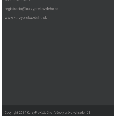
tel: 0904 534 610
registracia@kurzyprekazdeho.sk
www.kurzyprekazdeho.sk
Copyright 2014 KurzyPreKaždého | Všetky práva vyhradené |