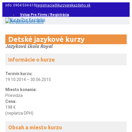
info: 0904 534 610
|
registracia@kurzyprekazdeho.sk
Vstup Pre Firmy / Registrácia
Detské jazykové kurzy
Jazyková škola Royal
Informácie o kurze
Termín kurzu:
19.10.2014 – 30.06.2015
Miesto konania:
Prievidza
Cena:
198 €
(neplatca DPH)
Obsah a miesto kurzu