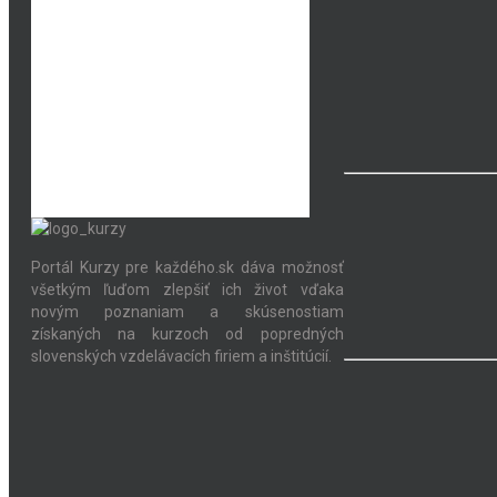
Portál Kurzy pre každého.sk dáva možnosť
všetkým ľuďom zlepšiť ich život vďaka
novým poznaniam a skúsenostiam
získaných na kurzoch od popredných
slovenských vzdelávacích firiem a inštitúcií.