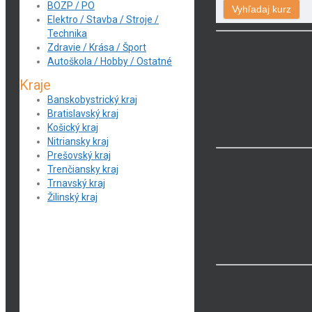
BOZP / PO
Elektro / Stavba / Stroje /
Technika
Zdravie / Krása / Šport
Autoškola / Hobby / Ostatné
Kraje
Banskobystrický kraj
Bratislavský kraj
Košický kraj
Nitriansky kraj
Prešovský kraj
Trenčiansky kraj
Trnavský kraj
Žilinský kraj