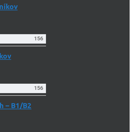
níkov
156
kov
156
h – B1/B2