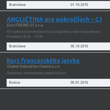
Bratislava
01.10.2015
ANGLIČTINA pre pokročilých – C1
EuroTREND 21 s.r.o.
40-hodinový konverzačný kurz angličtiny s native speakerom.
Pondelok 18:00 – 19:30
Bratislava
05.10.2015
Kurz francúzského jazyka
Global Education Centre s.r.o
Skupinový a individuálny jazykový kurz
Košice
05.01.2015