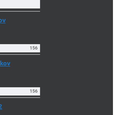
ov
156
íkov
156
2