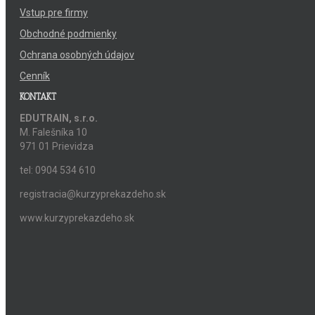
Vstup pre firmy
Obchodné podmienky
Ochrana osobných údajov
Cenník
KONTAKT
EDUTRAIN, s.r.o.
M. Falešníka 10
971 01 Prievidza
tel: 0904 534 610
registracia@kurzyprekazdeho.sk
www.kurzyprekazdeho.sk