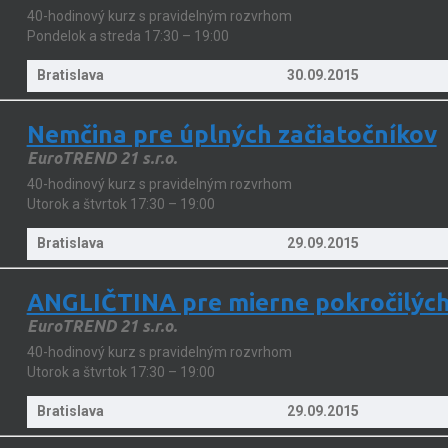
40-hodinový kurz s pravidelným rozvrhom
Pondelok a streda 17:30 – 19:00
Bratislava
30.09.2015
Nemčina pre úplných začiatočníkov
EuroTREND 21 s.r.o.
40-hodinový kurz s pravidelným rozvrhom
Utorok a štvrtok 17:30 – 19:00
Bratislava
29.09.2015
ANGLIČTINA pre mierne pokročilýc
EuroTREND 21 s.r.o.
40-hodinový kurz s pravidelným rozvrhom
Utorok a štvrtok 17:30 – 19:00
Bratislava
29.09.2015