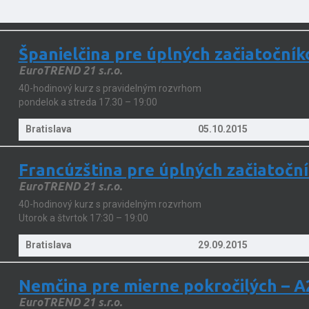
Španielčina pre úplných začiatočník
EuroTREND 21 s.r.o.
40-hodinový kurz s pravidelným rozvrhom
pondelok a streda 17.30 – 19:00
Bratislava
05.10.2015
Francúzština pre úplných začiatočn
EuroTREND 21 s.r.o.
40-hodinový kurz s pravidelným rozvrhom
Utorok a štvrtok 17:30 – 19:00
Bratislava
29.09.2015
Nemčina pre mierne pokročilých – A
EuroTREND 21 s.r.o.