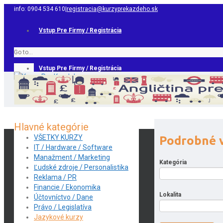
info: 0904 534 610
|
registracia@kurzyprekazdeho.sk
Vstup Pre Firmy / Registrácia
Go to...
Vstup Pre Firmy / Registrácia
Hlavné kategórie
VŠETKY KURZY
Podrobné 
IT / Hardware / Software
Manažment / Marketing
Kategória
Ľudské zdroje / Personalistika
Reklama / PR
Financie / Ekonomika
Lokalita
Účtovníctvo / Dane
Právo / Legislatíva
Jazykové kurzy