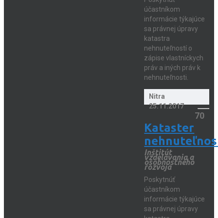
účastníkom
informácie týkajúce
sa právnej úpravy
katastra
nehnuteľností o
zápise vlastníckych
práv a iných práv k
nehnuteľnosti.
Nitra
25.11.2017
70
Kataster
nehnuteľnos
Inštitút
vzdelávania a
osobnostného
rozvoja
Poskytnúť
účastníkom
informácie týkajúce
sa právnej úpravy