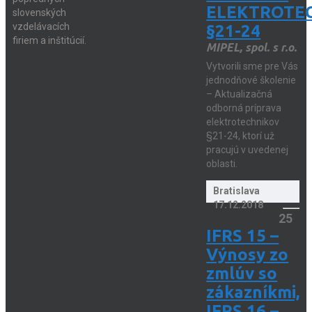
ELEKTROTE
slovenských
vzdelávacích
§21-24
firiem a inštitúcií.
MIPEL, spol. s r.o.
Vytvorili sme pre Vás
jednodňové školenie
– Aktualizačná
odborná príprava
elektrotechnikov
§21-24, ktorí už
pracujú v uvedenej
oblasti.
Bratislava
17.12.2018
25
IFRS 15 –
Výnosy zo
zmlúv so
zákazníkmi,
IFRS 16 –