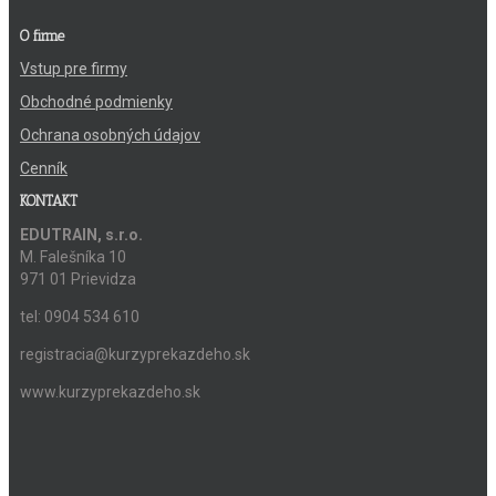
O firme
Vstup pre firmy
Obchodné podmienky
Ochrana osobných údajov
Cenník
KONTAKT
EDUTRAIN, s.r.o.
M. Falešníka 10
971 01 Prievidza
tel: 0904 534 610
registracia@kurzyprekazdeho.sk
www.kurzyprekazdeho.sk