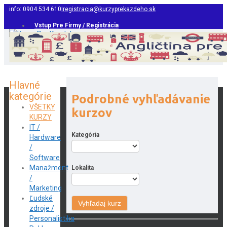
info: 0904 534 610
|
registracia@kurzyprekazdeho.sk
Vstup Pre Firmy / Registrácia
Hlavné
kategórie
Podrobné vyhľadávanie
VŠETKY
kurzov
KURZY
IT /
Kategória
Hardware
/
Software
Manažment
Lokalita
/
Marketing
Ľudské
zdroje /
Personalistika