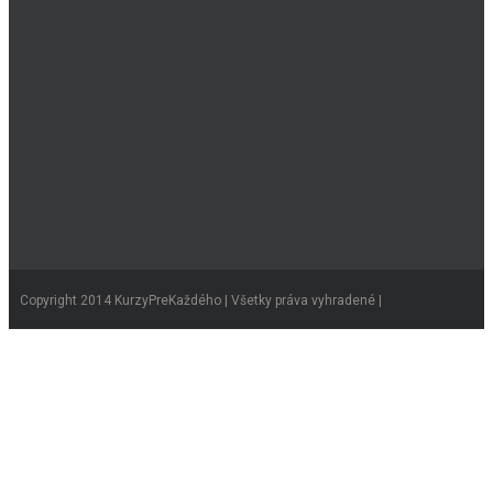
Copyright 2014 KurzyPreKaždého | Všetky práva vyhradené |