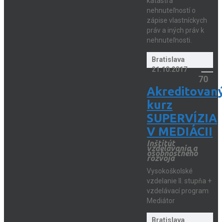
katastra
nehnuteľností o
zápise vlastníckych
práv a iných práv k
nehnuteľnosti.
Bratislava
21.10.2017
70
Akreditovan
kurz
SUPERVÍZIA
V MEDIÁCII
Inštitút
vzdelávania a
osobnostného
rozvoja
Vysokoškolské
vzdelanie II. stupňa +
vzdelávací program
Mediátor
Bratislava