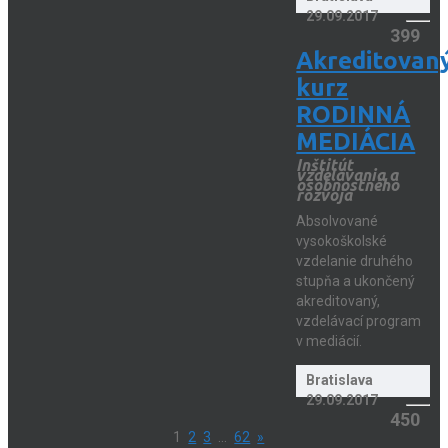
29.09.2017
399
Akreditovan
kurz
RODINNÁ
MEDIÁCIA
Inštitút
vzdelávania a
osobnostného
rozvoja
Absolvované
vysokoškolské
vzdelanie druhého
stupňa a ukončený
akreditovaný,
vzdelávací program
v mediácií.
Bratislava
29.09.2017
450
1
2
3
…
62
»