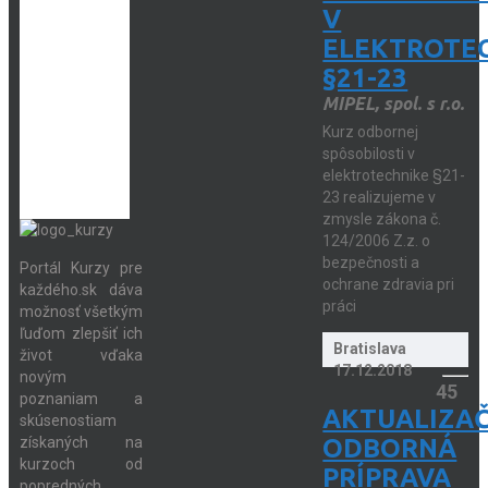
V
ELEKTROTE
§21-23
MIPEL, spol. s r.o.
Kurz odbornej
spôsobilosti v
elektrotechnike §21-
23 realizujeme v
zmysle zákona č.
124/2006 Z.z. o
bezpečnosti a
Portál Kurzy pre
ochrane zdravia pri
každého.sk dáva
práci
možnosť všetkým
ľuďom zlepšiť ich
Bratislava
život vďaka
17.12.2018
novým
45
poznaniam a
AKTUALIZA
skúsenostiam
získaných na
ODBORNÁ
kurzoch od
PRÍPRAVA
popredných