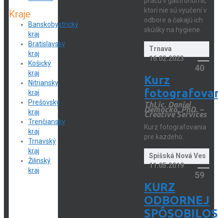
prácu v gastronómii,
ktorí nie sú vyučení v
Kraje
odbore a čakajú ich
Banskobystrický
skúšky na hygiene.
kraj
Bratislavský
Trnava
kraj
16.02.2023
Košický
40
kraj
Kurz
Nitriansky
fotografova
kraj
Prešovský
ThLic. Daniel
Democko, PhD. –
kraj
Creative Services
Trenčiansky
Kurz fotografovania
kraj
pre kazdeho.
Trnavský
kraj
Spišská Nová Ves
Žilinský
11.05.2019
kraj
59
KURZ
ODBORNEJ
SPÔSOBILOS