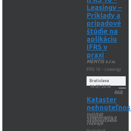
Leasingy –
Príklady a
prípadové
štúdie na
aplikáciu
IFRS v
praxi
MENTIS s.r.o.
IFRS 16 – Leasingy
Bratislava
16.07.2018
468
Kataster
nehnuteľnos
Inštitút
vzdelávania a
osobnostného
rozvoja
Poskytnúť