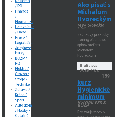
Reklama
Ako písať s
/ PR
Michalom
Financie
/
Hvoreckým
Ekonomika
MVA Slovakia
Účtovníctvo
s.r.o.
/ Dane
Zážitkový praktický
Právo /
tréning písania so
Legislatíva
spisovateľom
Jazykové
Michalom
kurzy
Hvoreckým
BOZP /
PO
Bratislava
Elektro /
29.05.2024
Stavba /
159
Stroje /
kurz
Technika
Hygienické
Zdravie /
Krása /
minimum
Šport
HWORK PZS &
BOZP
Autoškola
/ Hobby /
Pre záujemcov o
Ostatné